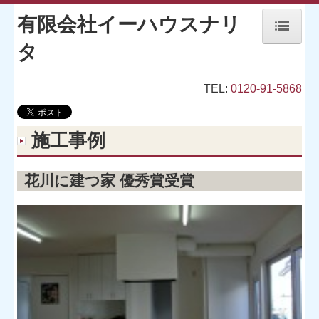
有限会社イーハウスナリ
タ
ホーム
外壁修理・塗装
TEL:
0120-91-5868
リフォーム
施工事例
注文住宅
施工事例
花川に建つ家 優秀賞受賞
花川に建つ家 優秀賞受賞
本町のモデル 敢闘賞受賞
川北に建つ家
伏古に建つ家
家づくりのこだわり