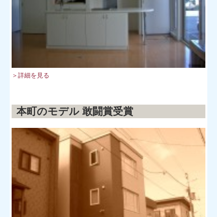
会社案内
facebook
お問合せ
＞詳細を見る
プライバシーポリシー
リンク
本町のモデル 敢闘賞受賞