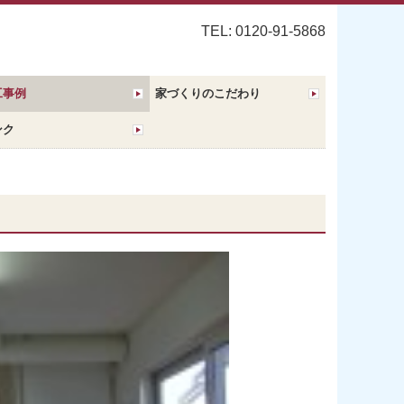
TEL: 0120-91-5868
工事例
家づくりのこだわり
ンク
花川に建つ家 優秀賞受賞
本町のモデル 敢闘賞受賞
川北に建つ家
伏古に建つ家